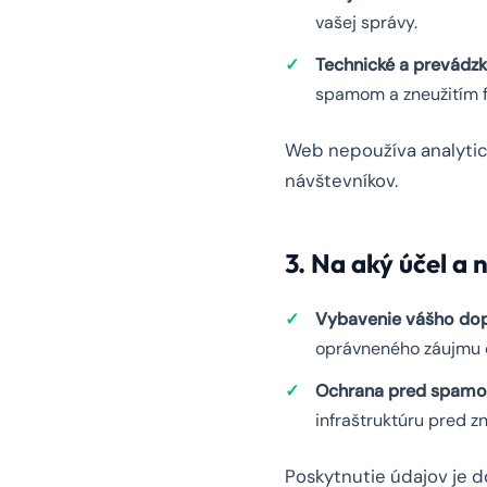
vašej správy.
Technické a prevádzk
spamom a zneužitím f
Web nepoužíva analytick
návštevníkov.
3. Na aký účel a
Vybavenie vášho dop
oprávneného záujmu od
Ochrana pred spamo
infraštruktúru pred zn
Poskytnutie údajov je 