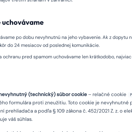
je uchovávame
ávame po dobu nevyhnutnú na jeho vybavenie. Ak z dopytu n
ôr do 24 mesiacov od poslednej komunikácie.
 ochranu pred spamom uchovávame len krátkodobo, najviac 
 nevyhnutný (technický) súbor cookie
– relačné cookie
P
ho formulára proti zneužitiu. Toto cookie je nevyhnutné 
ní prehliadača a podľa § 109 zákona č. 452/2021 Z. z. o el
je váš súhlas.