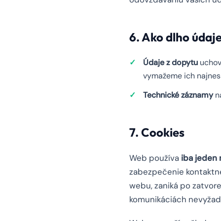
6. Ako dlho úda
Údaje z dopytu
uchov
vymažeme ich najnesk
Technické záznamy
na
7. Cookies
Web používa
iba jeden
zabezpečenie kontaktné
webu, zaniká po zatvore
komunikáciách nevyžadu