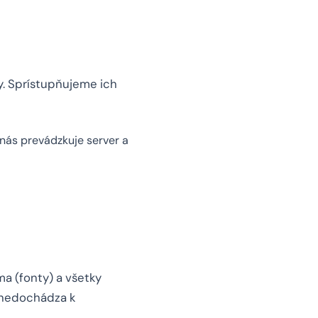
. Sprístupňujeme ich
e nás prevádzkuje server a
a (fonty) a všetky
 nedochádza k