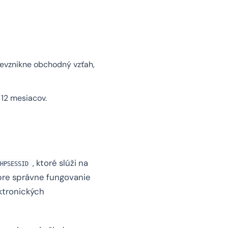
evznikne obchodný vzťah,
12 mesiacov.
, ktoré slúži na
HPSESSID
pre správne fungovanie
ektronických