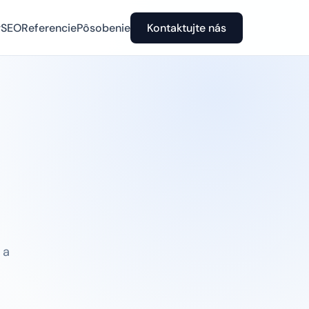
y
SEO
Referencie
Pôsobenie
Kontaktujte nás
 a