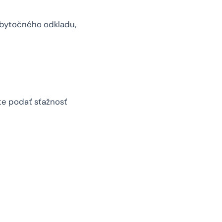
zbytočného odkladu,
te podať sťažnosť