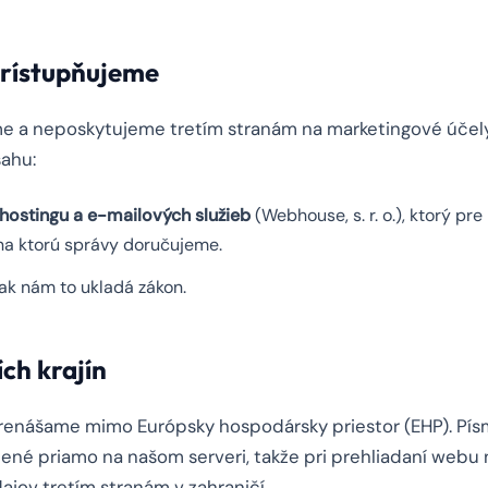
prístupňujeme
 a neposkytujeme tretím stranám na marketingové účely
ahu:
hostingu a e-mailových služieb
(Webhouse, s. r. o.), ktorý pr
na ktorú správy doručujeme.
ak nám to ukladá zákon.
ích krajín
enášame mimo Európsky hospodársky priestor (EHP). Písm
ené priamo na našom serveri, takže pri prehliadaní webu
jov tretím stranám v zahraničí.