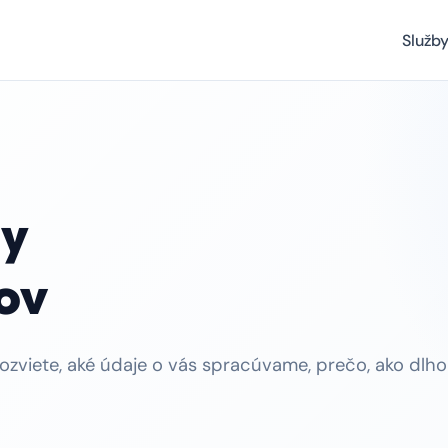
Služb
ny
ov
dozviete, aké údaje o vás spracúvame, prečo, ako dlho