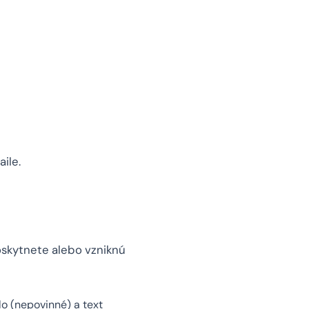
ile.
oskytnete alebo vzniknú
lo (nepovinné) a text