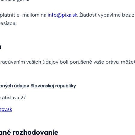
uplatniť e-mailom na
info@pixa.sk
. Žiadosť vybavíme bez 
esiaca.
n
pracúvaním vašich údajov boli porušené vaše práva, môže
ných údajov Slovenskej republiky
ratislava 27
gov.sk
ané rozhodovanie