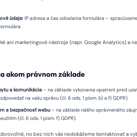
ové údaje:
IP adresa a čas odoslania formulára – spracúvame
ormulára.
é ani marketingové nástroje (napr. Google Analytics) a ne
 na akom právnom základe
ytu a komunikácia
– na základe vykonania opatrení pred uza
povedať na vašu správu (čl. 6 ods. 1 písm. b) a f) GDPR).
m a bezpečnosť webu
– na základe nášho oprávneného záujm
eužitím (čl. 6 ods. 1 písm. f) GDPR).
dobrovoľné, no bez nich vás nedokážeme kontaktovať a vyb