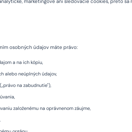
alytické, marketingové ani sledovacie cookies, preto sa
vaním osobných údajov máte právo:
dajom a na ich kópiu,
h alebo neúplných údajov,
(„právo na zabudnutie"),
úvania,
úvaniu založenému na oprávnenom záujme,
,
rnému orgánu.