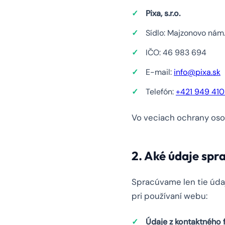
Pixa, s.r.o.
Sídlo: Majzonovo nám
IČO: 46 983 694
E-mail:
info@pixa.sk
Telefón:
+421 949 41
Vo veciach ochrany os
2. Aké údaje sp
Spracúvame len tie údaj
pri používaní webu:
Údaje z kontaktného 