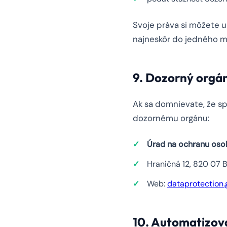
Svoje práva si môžete 
najneskôr do jedného m
9. Dozorný orgá
Ak sa domnievate, že s
dozornému orgánu:
Úrad na ochranu osob
Hraničná 12, 820 07 B
Web:
dataprotection.
10. Automatizov